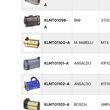
A
KLMT01098-
BKB
370
A
KLMT01100-A
M. MARELLI
MTX 
KLMT01101-A
ANSALDO
K1P1
KLMT01102-A
ANSALDO
K1T0
KLMT01103-A
BOSCH
AMP