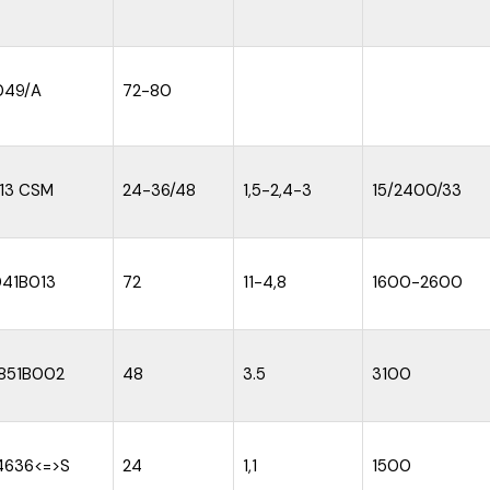
049/A
72-80
13 CSM
24-36/48
1,5-2,4-3
15/2400/33
041B013
72
11-4,8
1600-2600
851B002
48
3.5
3100
4636<=>S
24
1,1
1500