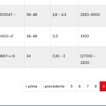
501047 -
36-48
2,8 - 4,3
2250-2900
5303<=F
36-48
0,3
3100
667<=>S
24
(1,6) - 2
(2700) -
2200
« prima
‹ precedente
5
6
7
8
9