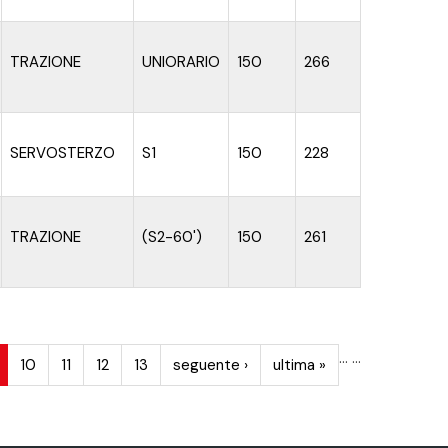
TRAZIONE
UNIORARIO
150
266
SERVOSTERZO
S1
150
228
TRAZIONE
(S2-60')
150
261
…
…
10
11
12
13
seguente ›
ultima »