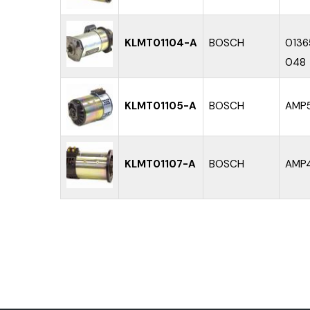
KLMT01104-A
BOSCH
0136
048
KLMT01105-A
BOSCH
AMP
KLMT01107-A
BOSCH
AMP4
PAGINE