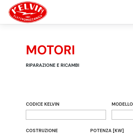
Salta al contenuto principale
MOTORI
TU SEI QUI
RIPARAZIONE E RICAMBI
CODICE KELVIN
MODELLO
COSTRUZIONE
POTENZA [KW]