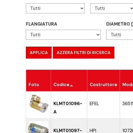
FLANGIATURA
DIAMETRO 
Foto
Codice
Costruttore
Mode
KLMT01096-
EFEL
3651
A
KLMT01097-
HPI
1072