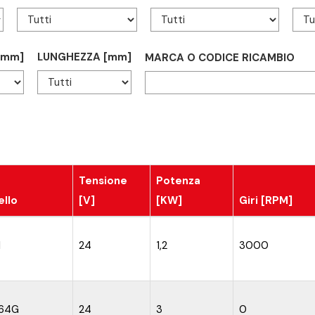
[mm]
LUNGHEZZA [mm]
MARCA O CODICE RICAMBIO
Tensione
Potenza
llo
[V]
[KW]
Giri [RPM]
1
24
1,2
3000
64G
24
3
0