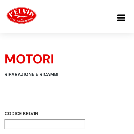
Salta al contenuto principale
MOTORI
TU SEI QUI
RIPARAZIONE E RICAMBI
CODICE KELVIN