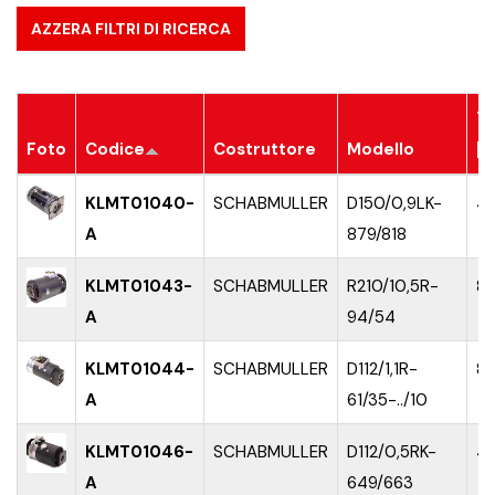
T
Foto
Codice
Costruttore
Modello
[V
KLMT01040-
SCHABMULLER
D150/0,9LK-
4
A
879/818
KLMT01043-
SCHABMULLER
R210/10,5R-
8
A
94/54
KLMT01044-
SCHABMULLER
D112/1,1R-
8
A
61/35-../10
KLMT01046-
SCHABMULLER
D112/0,5RK-
4
A
649/663