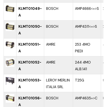
KLMT01049-
BOSCH
AMP4666<=>S
2
A
KLMT01050-
BOSCH
AMP4311<=>S
2
A
KLMT01051-
AMRE
253 4MO
4
A
PIEDI
KLMT01052-
AMRE
244 4MO
4
A
ALB.141
KLMT01053-
LEROY MERLIN
T25G
8
A
ITALIA SRL
KLMT01056-
BOSCH
AMP4635=>C
8
A