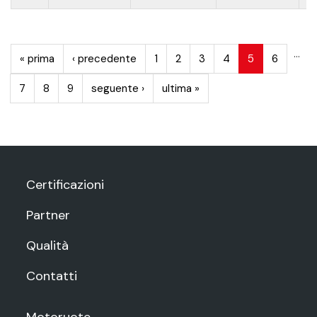
PAGINE
…
« prima
‹ precedente
1
2
3
4
5
6
7
8
9
seguente ›
ultima »
Certificazioni
Partner
Qualità
Contatti
Motoruote