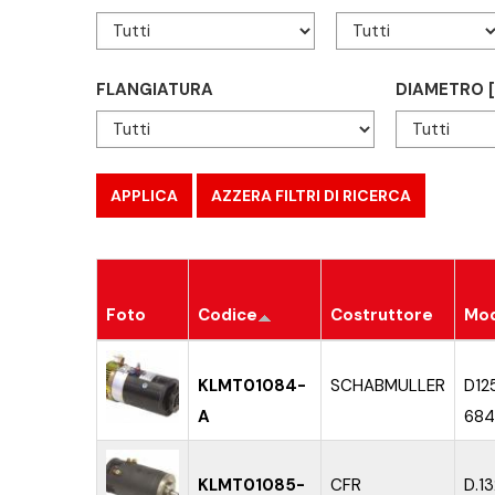
FLANGIATURA
DIAMETRO 
Foto
Codice
Costruttore
Mod
KLMT01084-
SCHABMULLER
D12
A
684
KLMT01085-
CFR
D.1