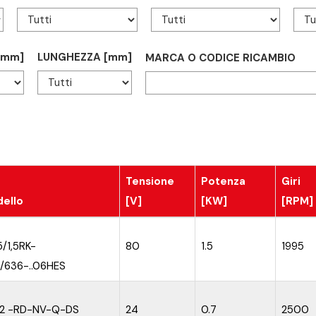
[mm]
LUNGHEZZA [mm]
MARCA O CODICE RICAMBIO
Tensione
Potenza
Giri
ello
[V]
[KW]
[RPM]
5/1,5RK-
80
1.5
1995
/636-..06HES
32 -RD-NV-Q-DS
24
0.7
2500