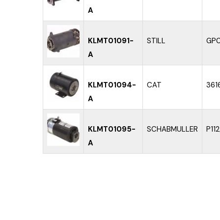
A
KLMT01091-
STILL
GP0
A
KLMT01094-
CAT
361
A
KLMT01095-
SCHABMULLER
P11
A
PAGINE