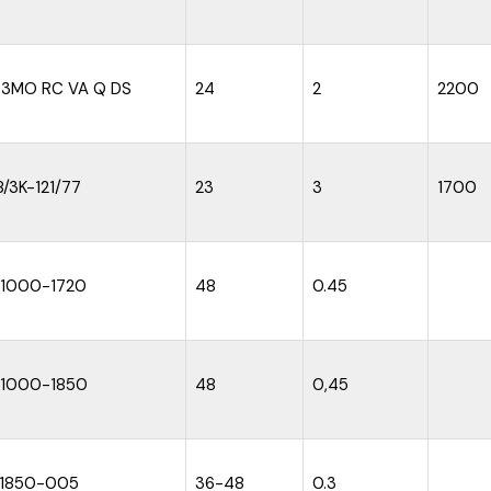
 3MO RC VA Q DS
24
2
2200
8/3K-121/77
23
3
1700
1000-1720
48
0.45
1000-1850
48
0,45
1850-005
36-48
0.3