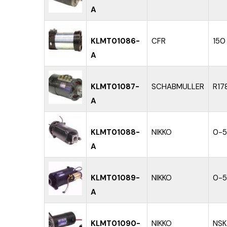
A
KLMT01086-
CFR
150
A
KLMT01087-
SCHABMULLER
R17
A
KLMT01088-
NIKKO
0-5
A
KLMT01089-
NIKKO
0-5
A
KLMT01090-
NIKKO
NSK