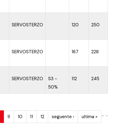
SERVOSTERZO
120
250
SERVOSTERZO
167
228
SERVOSTERZO
S3 -
112
245
50%
…
…
9
10
11
12
seguente ›
ultima »