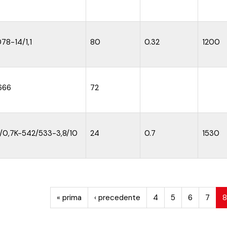
78-14/1,1
80
0.32
1200
666
72
2/0,7K-542/533-3,8/10
24
0.7
1530
« prima
‹ precedente
4
5
6
7
8