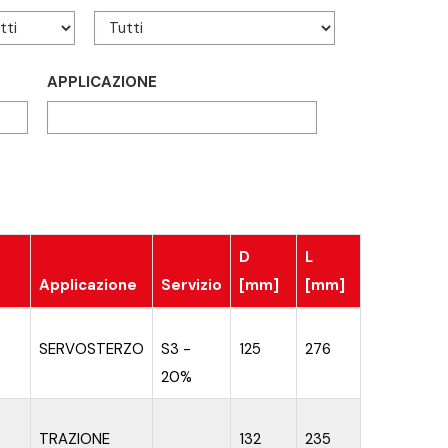
APPLICAZIONE
D
L
Applicazione
Servizio
[mm]
[mm]
SERVOSTERZO
S3 -
125
276
20%
TRAZIONE
132
235