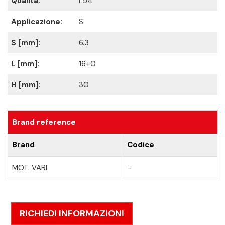
Qualità:
L54
Applicazione:
S
S [mm]:
6.3
L [mm]:
16+0
H [mm]:
30
Brand reference
Brand
Codice
MOT. VARI
-
RICHIEDI INFORMAZIONI