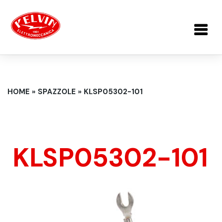
Salta al contenuto principale
TU SEI QUI
HOME
»
SPAZZOLE
»
KLSP05302-101
KLSP05302-101