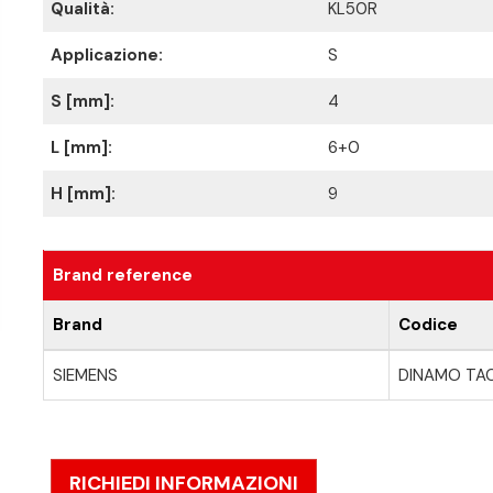
Qualità:
KL50R
Applicazione:
S
S [mm]:
4
L [mm]:
6+0
H [mm]:
9
Brand reference
Brand
Codice
SIEMENS
DINAMO TAC
RICHIEDI INFORMAZIONI