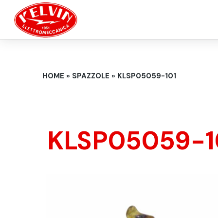
Salta al contenuto principale
TU SEI QUI
HOME
»
SPAZZOLE
»
KLSP05059-101
KLSP05059-1