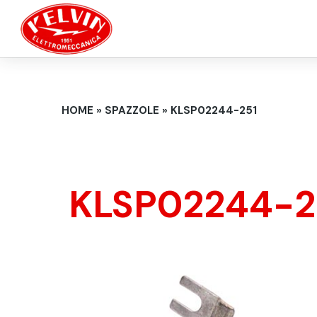
Salta al contenuto principale
TU SEI QUI
HOME
»
SPAZZOLE
»
KLSP02244-251
KLSP02244-2