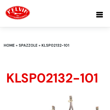
Salta al contenuto principale
TU SEI QUI
HOME
»
SPAZZOLE
»
KLSP02132-101
KLSP02132-101