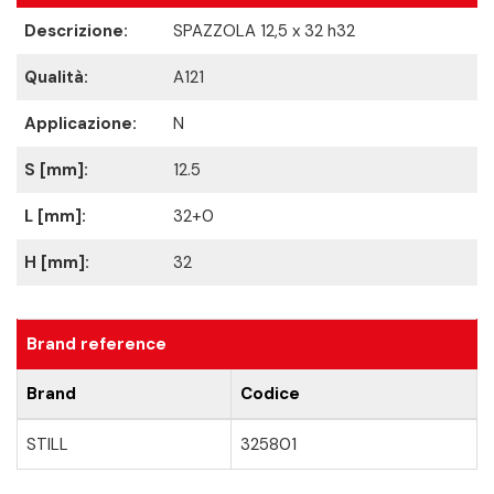
Descrizione:
SPAZZOLA 12,5 x 32 h32
Qualità:
A121
Applicazione:
N
S [mm]:
12.5
L [mm]:
32+0
H [mm]:
32
Brand reference
Brand
Codice
STILL
325801