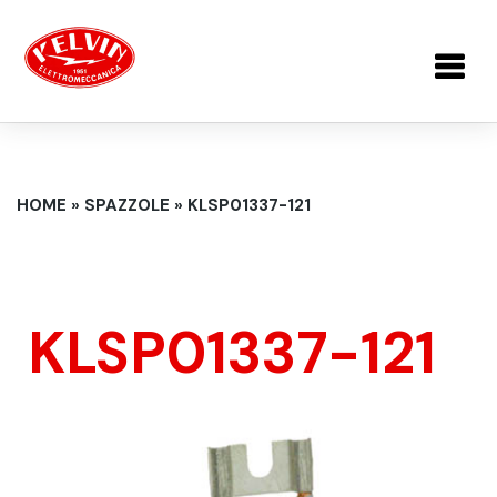
Salta al contenuto principale
TU SEI QUI
HOME
»
SPAZZOLE
»
KLSP01337-121
KLSP01337-121