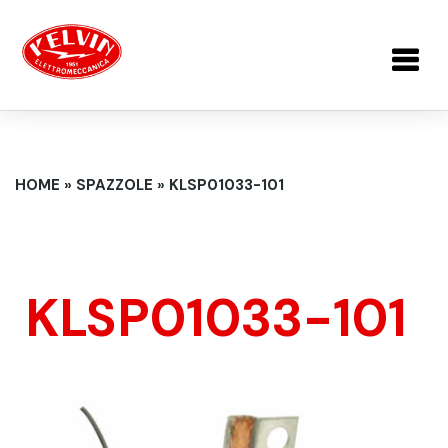
Salta al contenuto principale
TU SEI QUI
HOME
»
SPAZZOLE
»
KLSP01033-101
KLSP01033-101