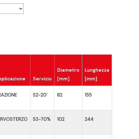
Diametro
Lunghezza
pplicazione
Servizio
[mm]
[mm]
RAZIONE
S2-20'
82
155
ERVOSTERZO
S3-70%
102
244