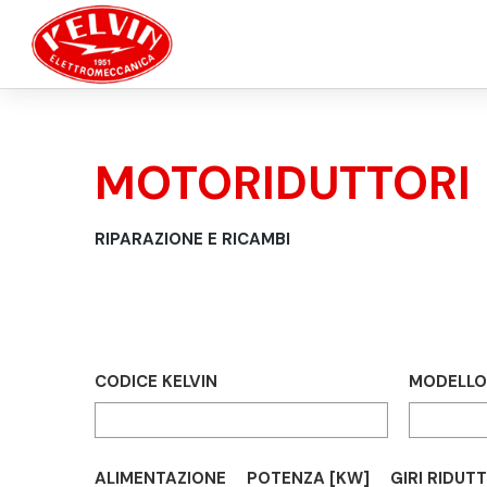
Salta al contenuto principale
MOTORIDUTTORI
TU SEI QUI
RIPARAZIONE E RICAMBI
CODICE KELVIN
MODELLO
ALIMENTAZIONE
POTENZA [KW]
GIRI RIDUT