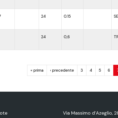
7
24
0.15
S
24
0,6
T
« prima
‹ precedente
3
4
5
6
ote
Via Massimo d’Azeglio, 2