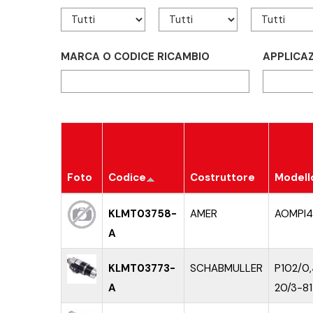
MARCA O CODICE RICAMBIO
APPLICA
Foto
Codice
Costruttore
Modell
KLMT03758-
AMER
AOMPI
A
KLMT03773-
SCHABMULLER
P102/0
A
20/3-81