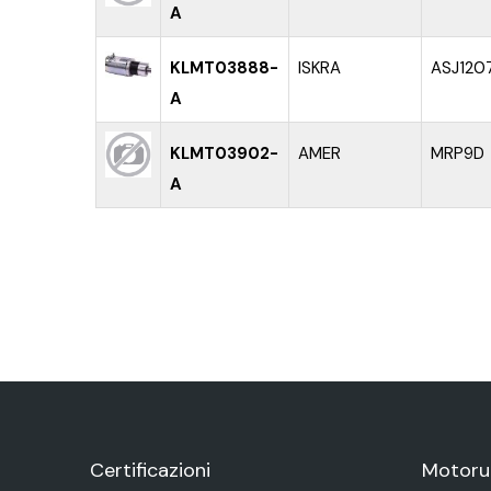
A
KLMT03888-
ISKRA
ASJ120
A
KLMT03902-
AMER
MRP9D
A
PAGINE
Certificazioni
Motoru