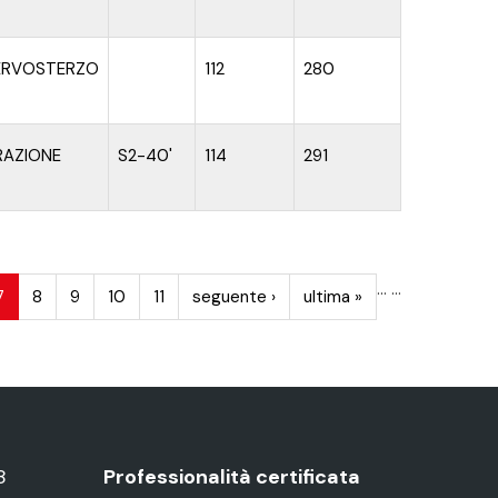
ERVOSTERZO
112
280
RAZIONE
S2-40'
114
291
…
…
7
8
9
10
11
seguente ›
ultima »
8
Professionalità certificata