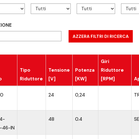
ZIONE
Giri
Tipo
Tensione
Potenza
Riduttore
o
Riduttore
[V]
[KW]
[RPM]
A
40
24
0,24
T
,4-
48
0.4
S
-46-IN