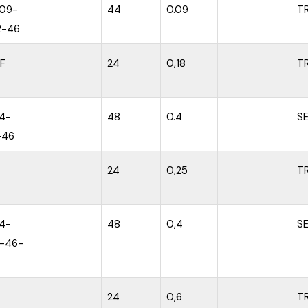
,09-
44
0.09
T
2-46
F
24
0,18
T
,4-
48
0.4
S
-46
24
0,25
T
,4-
48
0,4
S
1-46-
24
0,6
T