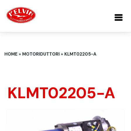
Salta al contenuto principale
TU SEI QUI
HOME
»
MOTORIDUTTORI
»
KLMT02205-A
KLMT02205-A