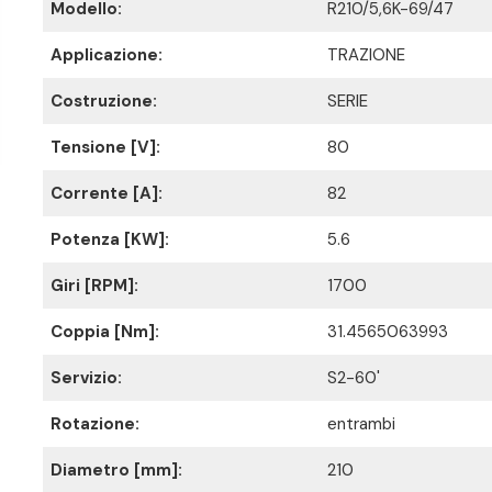
Modello:
R210/5,6K-69/47
Applicazione:
TRAZIONE
Costruzione:
SERIE
Tensione [V]:
80
Corrente [A]:
82
Potenza [KW]:
5.6
Giri [RPM]:
1700
Coppia [Nm]:
31.4565063993
Servizio:
S2-60'
Rotazione:
entrambi
Diametro [mm]:
210