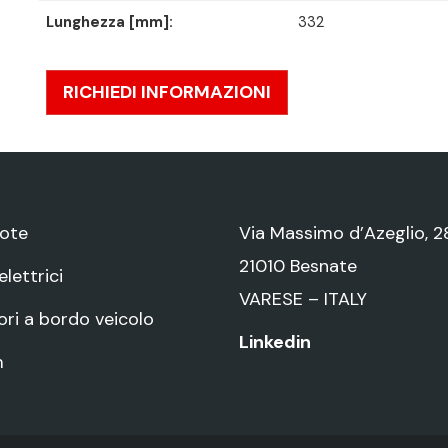
Lunghezza [mm]:
332
RICHIEDI INFORMAZIONI
ote
Via Massimo d’Azeglio, 2
21010 Besnate
lettrici
VARESE – ITALY
ri a bordo veicolo
Linkedin
m