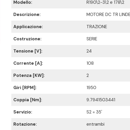
Modello:
R190\2-3\2 e 178\2
Descrizione:
MOTORE DC TR LIND
Applicazione:
TRAZIONE
Costruzione:
SERIE
Tensione [V]:
24
Corrente [A]:
108
Potenza [KW]:
2
Giri [RPM]:
1950
Coppia [Nm]:
9.7941503441
Servizio:
S2 = 35'
Rotazione:
entrambi