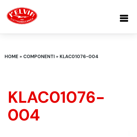
Salta al contenuto principale
TU SEI QUI
HOME
»
COMPONENTI
»
KLAC01076-004
KLAC01076-
004