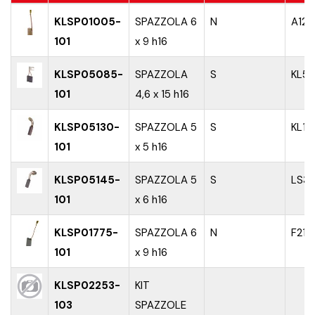
KLSP01005-
SPAZZOLA 6
N
A12S
101
x 9 h16
KLSP05085-
SPAZZOLA
S
KL59
101
4,6 x 15 h16
KLSP05130-
SPAZZOLA 5
S
KL10
101
x 5 h16
KLSP05145-
SPAZZOLA 5
S
LS3
101
x 6 h16
KLSP01775-
SPAZZOLA 6
N
F21
101
x 9 h16
KLSP02253-
KIT
103
SPAZZOLE