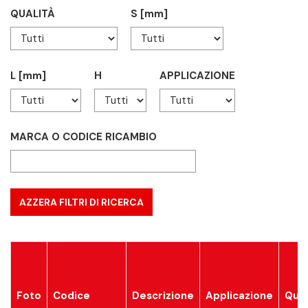
QUALITÀ
S [mm]
L [mm]
H
APPLICAZIONE
MARCA O CODICE RICAMBIO
Foto
Codice
Descrizione
Applicazione
Qual