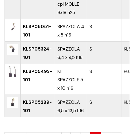
cpl MOLLE
9x18 h25
KLSP05051-
SPAZZOLA 4
S
101
x 5 h16
KLSP05324-
SPAZZOLA
S
KL5
101
6,4 x 9,5 h16
KLSP05493-
KIT
S
E64
101
SPAZZOLE 5
x 10 h16
KLSP05289-
SPAZZOLA
S
KL59
101
6,5 x 13,5 h16
PAGINE