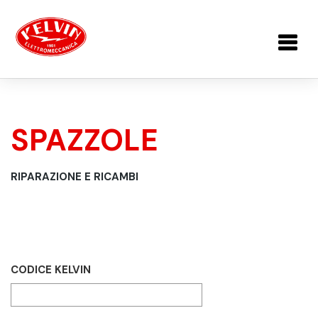
Salta al contenuto principale
SPAZZOLE
TU SEI QUI
RIPARAZIONE E RICAMBI
CODICE KELVIN