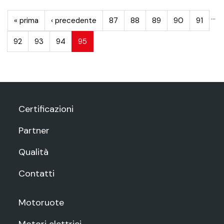
PAGINE
…
« prima
‹ precedente
87
88
89
90
91
92
93
94
95
Certificazioni
Partner
Qualità
Contatti
Motoruote
Motori elettrici