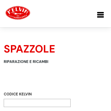
Salta al contenuto principale
SPAZZOLE
TU SEI QUI
RIPARAZIONE E RICAMBI
CODICE KELVIN