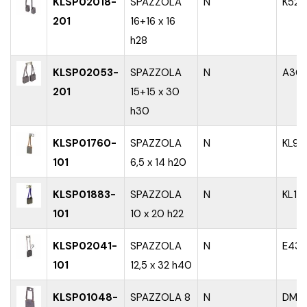
KLSP02018-
SPAZZOLA
N
K52
201
16+16 x 16
h28
KLSP02053-
SPAZZOLA
N
A30
201
15+15 x 30
h30
KLSP01760-
SPAZZOLA
N
KL98
101
6,5 x 14 h20
KLSP01883-
SPAZZOLA
N
KL10
101
10 x 20 h22
KLSP02041-
SPAZZOLA
N
E43
101
12,5 x 32 h40
KLSP01048-
SPAZZOLA 8
N
DM4