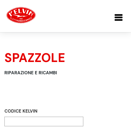
Salta al contenuto principale
SPAZZOLE
TU SEI QUI
RIPARAZIONE E RICAMBI
CODICE KELVIN