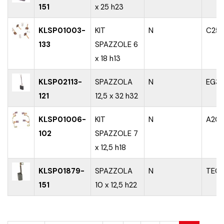
151
x 25 h23
KLSP01003-
KIT
N
C25
133
SPAZZOLE 6
x 18 h13
KLSP02113-
SPAZZOLA
N
EG3
121
12,5 x 32 h32
KLSP01006-
KIT
N
A20
102
SPAZZOLE 7
x 12,5 h18
KLSP01879-
SPAZZOLA
N
TE01
151
10 x 12,5 h22
PAGINE