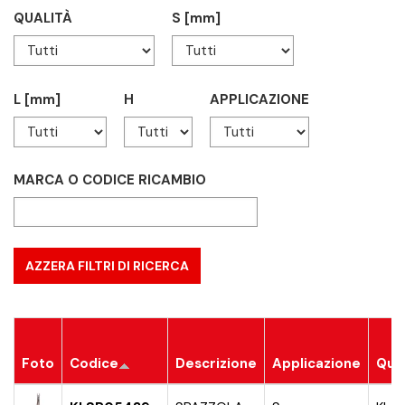
QUALITÀ
S [mm]
L [mm]
H
APPLICAZIONE
MARCA O CODICE RICAMBIO
Foto
Codice
Descrizione
Applicazione
Qual