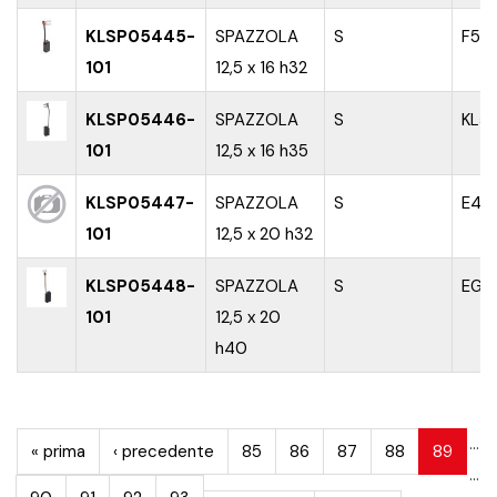
KLSP05445-
SPAZZOLA
S
F51
101
12,5 x 16 h32
KLSP05446-
SPAZZOLA
S
KL5
101
12,5 x 16 h35
KLSP05447-
SPAZZOLA
S
E43
101
12,5 x 20 h32
KLSP05448-
SPAZZOLA
S
EG5
101
12,5 x 20
h40
PAGINE
…
« prima
‹ precedente
85
86
87
88
89
…