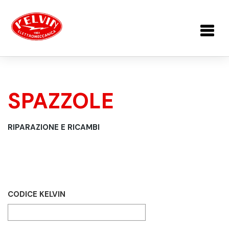
Salta al contenuto principale
SPAZZOLE
TU SEI QUI
RIPARAZIONE E RICAMBI
CODICE KELVIN