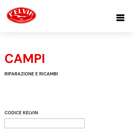
Salta al contenuto principale
CAMPI
TU SEI QUI
RIPARAZIONE E RICAMBI
CODICE KELVIN