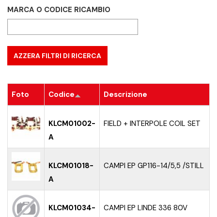
MARCA O CODICE RICAMBIO
Foto
Codice
Descrizione
KLCM01002-
FIELD + INTERPOLE COIL SET
A
KLCM01018-
CAMPI EP GP116-14/5,5 /STILL
A
KLCM01034-
CAMPI EP LINDE 336 80V