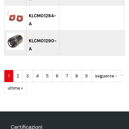
KLCM01284-
A
KLCM01290-
A
PAGINE
…
1
2
3
4
5
6
7
8
9
seguente ›
ultima »
Certificazioni